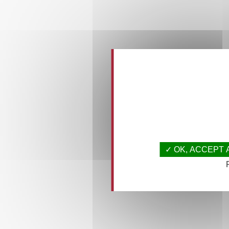
This site uses co
over what 
OK, ACCEPT 